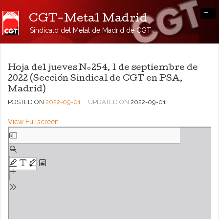
-
CGT-Metal Madrid
Sindicato del Metal de Madrid de CGT
Hoja del jueves Nº254, 1 de septiembre de
2022 (Sección Sindical de CGT en PSA,
Madrid)
POSTED ON
2022-09-01
UPDATED ON
2022-09-01
View Fullscreen
Saltar
al
contenido
del
PDF