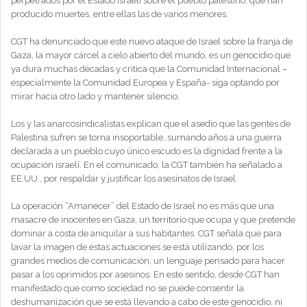
perpetrados por el Estado israelí sobre el pueblo palestino, que han
producido muertes, entre ellas las de varios menores.
CGT ha denunciado que este nuevo ataque de Israel sobre la franja de
Gaza, la mayor cárcel a cielo abierto del mundo, es un genocidio que
ya dura muchas décadas y critica que la Comunidad Internacional –
especialmente la Comunidad Europea y España- siga optando por
mirar hacia otro lado y mantener silencio.
Los y las anarcosindicalistas explican que el asedio que las gentes de
Palestina sufren se torna insoportable, sumando años a una guerra
declarada a un pueblo cuyo único escudo es la dignidad frente a la
ocupación israelí. En el comunicado, la CGT también ha señalado a
EE.UU., por respaldar y justificar los asesinatos de Israel.
La operación “Amanecer” del Estado de Israel no es más que una
masacre de inocentes en Gaza, un territorio que ocupa y que pretende
dominar a costa de aniquilar a sus habitantes. CGT señala que para
lavar la imagen de estas actuaciones se está utilizando, por los
grandes medios de comunicación, un lenguaje pensado para hacer
pasar a los oprimidos por asesinos. En este sentido, desde CGT han
manifestado que como sociedad no se puede consentir la
deshumanización que se está llevando a cabo de este genocidio, ni