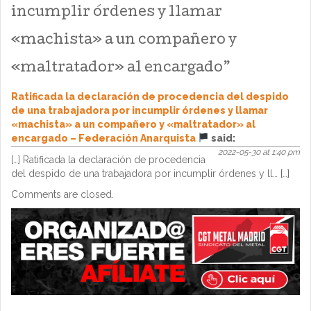
incumplir órdenes y llamar
«machista» a un compañero y
«maltratador» al encargado
”
Ratificada la declaración de procedencia del despido
de una trabajadora por incumplir órdenes y llamar
«machista» a un compañero y «maltratador» al
encargado – Federación Anarquista
said:
2022-05-30 at 1:40 pm
[…] Ratificada la declaración de procedencia
del despido de una trabajadora por incumplir órdenes y ll… […]
Comments are closed.