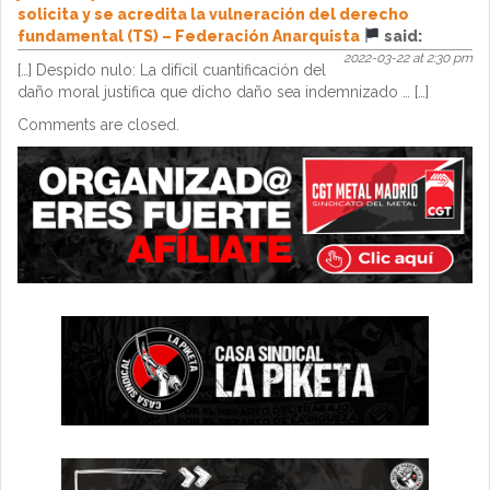
solicita y se acredita la vulneración del derecho
fundamental (TS) – Federación Anarquista
said:
2022-03-22 at 2:30 pm
[…] Despido nulo: La difícil cuantificación del
daño moral justifica que dicho daño sea indemnizado … […]
Comments are closed.