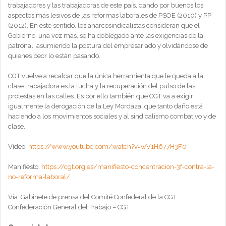
trabajadores y las trabajadoras de este país, dando por buenos los
aspectos más lesivos de las reformas laborales de PSOE (2010) y PP
(2012). En este sentido, los anarcosindicalistas consideran que el
Gobierno, una vez más, se ha doblegado ante las exigencias de la
patronal, asumiendo la postura del empresariado y olvidándose de
quienes peor lo están pasando.
CGT vuelve a recalcar que la única herramienta que le queda a la
clase trabajadora es la lucha y la recuperación del pulso de las
protestas en las calles. Es por ello también que CGT va a exigir
igualmente la derogación de la Ley Mordaza, que tanto daño está
haciendo a los movimientos sociales y al sindicalismo combativo y de
clase.
Vídeo:
https://www.youtube.com/watch?v=wV1H677H3F0
Manifiesto:
https://cgt.org.es/manifiesto-concentracion-3f-contra-la-
no-reforma-laboral/
Vía: Gabinete de prensa del Comité Confederal de la CGT
Confederación General del Trabajo – CGT