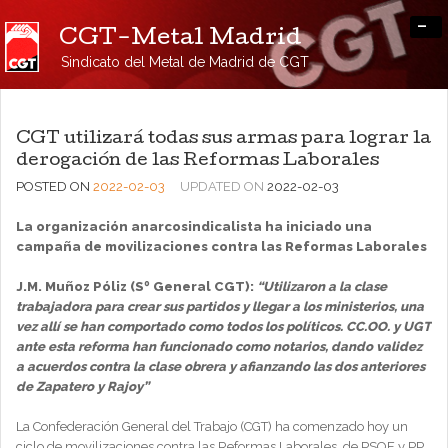
-
CGT-Metal Madrid
Sindicato del Metal de Madrid de CGT
CGT utilizará todas sus armas para lograr la
derogación de las Reformas Laborales
POSTED ON
2022-02-03
UPDATED ON
2022-02-03
La organización anarcosindicalista ha iniciado una
campaña de movilizaciones contra las Reformas Laborales
J.M. Muñoz Póliz (Sº General CGT):
“Utilizaron a la clase
trabajadora para crear sus partidos y llegar a los ministerios, una
vez allí se han comportado como todos los políticos. CC.OO. y UGT
ante esta reforma han funcionado como notarios, dando validez
a acuerdos contra la clase obrera y afianzando las dos anteriores
de Zapatero y Rajoy”
La Confederación General del Trabajo (CGT) ha comenzado hoy un
ciclo de movilizaciones contra las Reformas Laborales, de PSOE y PP,