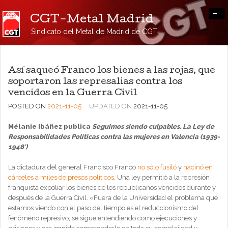
-
CGT-Metal Madrid
Sindicato del Metal de Madrid de CGT
Así saqueó Franco los bienes a las rojas, que
soportaron las represalias contra los
vencidos en la Guerra Civil
POSTED ON
2021-11-05
UPDATED ON
2021-11-05
Mélanie Ibáñez publica
Seguimos siendo culpables. La Ley de
Responsabilidades Políticas contra las mujeres en Valencia (1939-
1948′)
La dictadura del general Francisco Franco
no sólo fusiló
y
hacinó en
cárceles a miles de presos políticos
. Una ley permitió a la represión
franquista expoliar los bienes de los republicanos vencidos durante y
después de la Guerra Civil. «Fuera de la Universidad el problema que
estamos viendo con el paso del tiempo es el reduccionismo del
fenómeno represivo; se sigue entendiendo como ejecuciones y