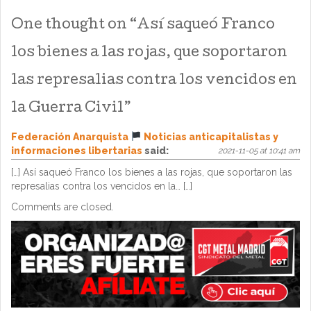
One thought on “
Así saqueó Franco
los bienes a las rojas, que soportaron
las represalias contra los vencidos en
la Guerra Civil
”
Federación Anarquista
Noticias anticapitalistas y
informaciones libertarias
said:
2021-11-05 at 10:41 am
[…] Así saqueó Franco los bienes a las rojas, que soportaron las
represalias contra los vencidos en la… […]
Comments are closed.