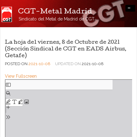
-
CGT-Metal Madrid
Sindicato del Metal de Madrid de CGT
La hoja del viernes, 8 de Octubre de 2021
(Sección Sindical de CGT en EADS Airbus,
Getafe)
POSTED ON
2021-10-08
UPDATED ON
2021-10-08
View Fullscreen
Saltar
al
contenido
del
PDF