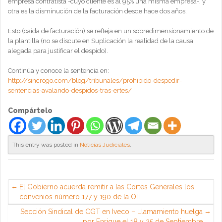
empresa contratista -cuyo cliente es al 95% una misma empresa-, y
otra es la disminución de la facturación desde hace dos años.
Esto (caída de facturación) se refleja en un sobredimensionamiento de
la plantilla (no se discute en Suplicación la realidad de la causa
alegada para justificar el despido).
Continúa y conoce la sentencia en:
http://sincrogo.com/blog/tribunales/prohibido-despedir-
sentencias-avalando-despidos-tras-ertes/
Compártelo
This entry was posted in
Noticias Judiciales
.
El Gobierno acuerda remitir a las Cortes Generales los
convenios número 177 y 190 de la OIT
Sección Sindical de CGT en Iveco – Llamamiento huelga
por Enrique el 18 y 25 de Septiembre