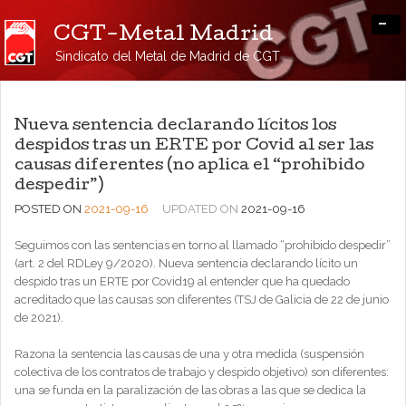
-
CGT-Metal Madrid
Sindicato del Metal de Madrid de CGT
Nueva sentencia declarando lícitos los
despidos tras un ERTE por Covid al ser las
causas diferentes (no aplica el “prohibido
despedir”)
POSTED ON
2021-09-16
UPDATED ON
2021-09-16
Seguimos con las sentencias en torno al llamado “prohibido despedir”
(art. 2 del RDLey 9/2020). Nueva sentencia declarando lícito un
despido tras un ERTE por Covid19 al entender que ha quedado
acreditado que las causas son diferentes (TSJ de Galicia de 22 de junio
de 2021).
Razona la sentencia las causas de una y otra medida (suspensión
colectiva de los contratos de trabajo y despido objetivo) son diferentes:
una se funda en la paralización de las obras a las que se dedica la