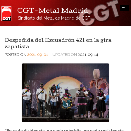
-
CGT-Metal Madrid
Sindicato del Metal de Madrid de CGT
Despedida del Escuadrón 421 en la gira
zapatista
POSTED ON
2021-09-01
UPDATED ON
2021-09-14
“En cada disidencia, en cada rebeldía, en cada resistencia