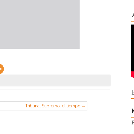
Tribunal Supremo: el tiempo
dedicado por los comerciales a ir a
eventos fuera de la jornada es
tiempo de trabajo efectivo