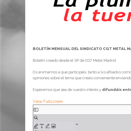
BOLETÍN MENSUAL DEL SINDICATO CGT METAL M
Boletín creado desde el SP de CGT Metal Madrid.
Os animamos a que participéis, tanto a lxs afiliadxs como
opiniones sobre el tema que creáis conveniente enviando
Esperemos que sea de vuestro interés y
difundáis ent
View Fullscreen
Saltar
al
contenido
del
PDF