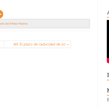
cato del Metal Madrid
.
AN. El plazo de caducidad de 20
días para la presentación de
demanda frente a un ERTE por
causas ETOP no se suspende ni por
la vigencia del estado de alarma ni
por la presentación de papeleta de
conciliación