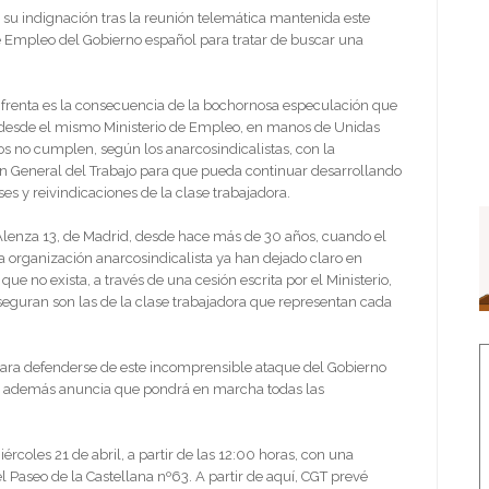
 su indignación tras la reunión telemática mantenida este
de Empleo del Gobierno español para tratar de buscar una
frenta es la consecuencia de la bochornosa especulación que
 desde el mismo Ministerio de Empleo, en manos de Unidas
 no cumplen, según los anarcosindicalistas, con la
ón General del Trabajo para que pueda continuar desarrollando
ses y reivindicaciones de la clase trabajadora.
e Alenza 13, de Madrid, desde hace más de 30 años, cuando el
la organización anarcosindicalista ya han dejado claro en
 no exista, a través de una cesión escrita por el Ministerio,
seguran son las de la clase trabajadora que representan cada
 para defenderse de este incomprensible ataque del Gobierno
, y además anuncia que pondrá en marcha todas las
coles 21 de abril, a partir de las 12:00 horas, con una
l Paseo de la Castellana nº63. A partir de aquí, CGT prevé