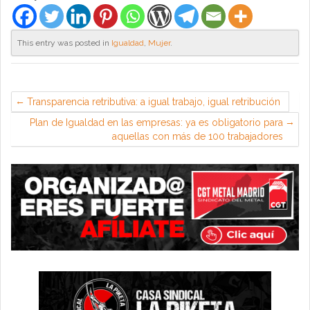
This entry was posted in
Igualdad
,
Mujer
.
Transparencia retributiva: a igual trabajo, igual retribución
Plan de Igualdad en las empresas: ya es obligatorio para
aquellas con más de 100 trabajadores