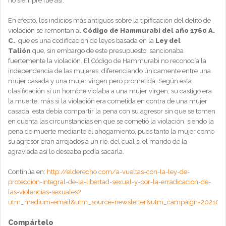
no siempre fue así.
En efecto, los indicios más antiguos sobre la tipificación del delito de
violación se remontan al
Código de Hammurabi del año 1760 A.
C.
, que es una codificación de leyes basada en la
Ley del
Talión
que, sin embargo de este presupuesto, sancionaba
fuertemente la violación. El Código de Hammurabi no reconocía la
independencia de las mujeres, diferenciando únicamente entre una
mujer casada y una mujer virgen pero prometida. Según esta
clasificación si un hombre violaba a una mujer virgen, su castigo era
la muerte; más si la violación era cometida en contra de una mujer
casada, esta debía compartir la pena con su agresor sin que se tomen
en cuenta las circunstancias en que se cometió la violación, siendo la
pena de muerte mediante el ahogamiento, pues tanto la mujer como
su agresor eran arrojados a un río, del cual si el marido de la
agraviada así lo deseaba podía sacarla.
Continúa en:
http://elderecho.com/a-vueltas-con-la-ley-de-
proteccion-integral-de-la-libertad-sexual-y-por-la-erradicacion-de-
las-violencias-sexuales?
utm_medium=email&utm_source=newsletter&utm_campaign=20210
Compártelo