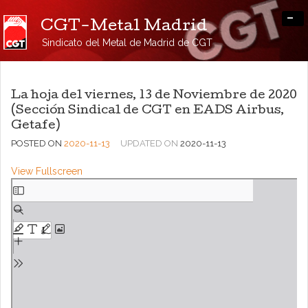
-
CGT-Metal Madrid
Sindicato del Metal de Madrid de CGT
La hoja del viernes, 13 de Noviembre de 2020
(Sección Sindical de CGT en EADS Airbus,
Getafe)
POSTED ON
2020-11-13
UPDATED ON
2020-11-13
View Fullscreen
Saltar
al
contenido
del
PDF