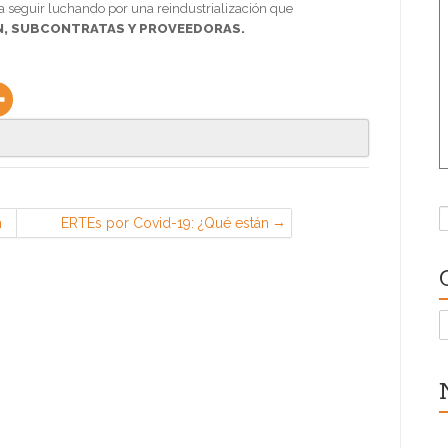
a seguir luchando por una reindustrialización que
AN, SUBCONTRATAS Y PROVEEDORAS.
B
n
ERTEs por Covid-19: ¿Qué están
sentenciando los tribunales? 7
sentencias clave
C