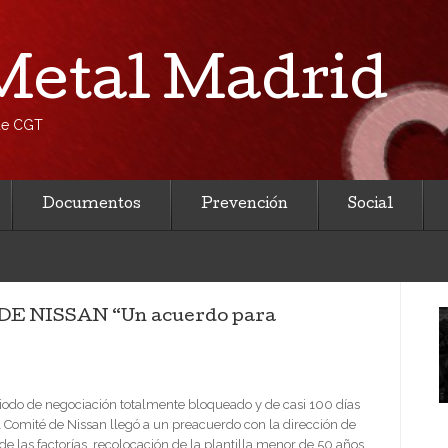
etal Madrid
 de CGT
Documentos
Prevención
Social
 NISSAN “Un acuerdo para
iodo de negociación totalmente bloqueado y de casi 100 días
l Comité de Nissan llegó a un preacuerdo con la dirección de
de las factorías, recolocación de la plantilla menor de 50 años