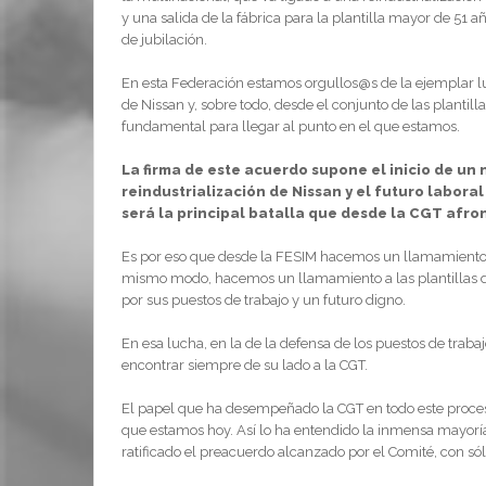
y una salida de la fábrica para la plantilla mayor de 51
de jubilación.
En esta Federación estamos orgullos@s de la ejemplar l
de Nissan y, sobre todo, desde el conjunto de las plantil
fundamental para llegar al punto en el que estamos.
La firma de este acuerdo supone el inicio de un
reindustrialización de Nissan y el futuro labora
será la principal batalla que desde la CGT afr
Es por eso que desde la FESIM hacemos un llamamiento a 
mismo modo, hacemos un llamamiento a las plantillas d
por sus puestos de trabajo y un futuro digno.
En esa lucha, en la de la defensa de los puestos de traba
encontrar siempre de su lado a la CGT.
El papel que ha desempeñado la CGT en todo este proceso
que estamos hoy. Así lo ha entendido la inmensa mayoría
ratificado el preacuerdo alcanzado por el Comité, con sól