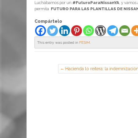
Luchábamos por un
#FuturoParaNissanYA
, y vamos 
permita
FUTURO PARA LAS PLANTILLAS DE NISS
Compártelo
This entry was posted in
FESIM
.
Hacienda lo reitera: la indemnizació
por extinción de contrato temporal
está sujeta a tributación