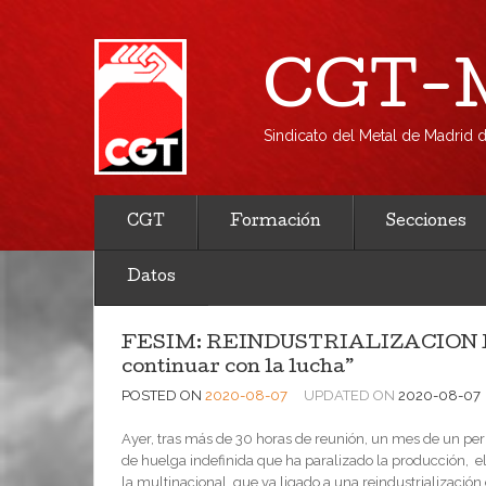
CGT-M
Sindicato del Metal de Madrid
CGT
Formación
Secciones
Datos
FESIM: REINDUSTRIALIZACIÓN DE
continuar con la lucha”
POSTED ON
2020-08-07
UPDATED ON
2020-08-07
Ayer, tras más de 30 horas de reunión, un mes de un per
de huelga indefinida que ha paralizado la producción, e
la multinacional, que va ligado a una reindustrialización 