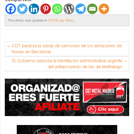
This entry was posted in
COVID-19
,
Otras
.
CGT paraliza la salida de camiones de los almacenes de
Nissan en Barcelona
El Gobierno autoriza la tramitación administrativa urgente
del anteproyecto de ley de teletrabajo