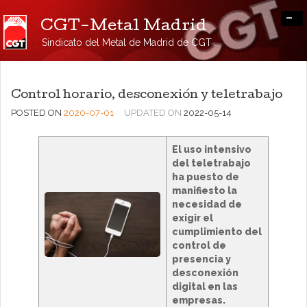
-
CGT-Metal Madrid
Sindicato del Metal de Madrid de CGT
Control horario, desconexión y teletrabajo
POSTED ON
2020-07-01
UPDATED ON
2022-05-14
El uso intensivo
del teletrabajo
ha puesto de
manifiesto la
necesidad de
exigir el
cumplimiento del
control de
presencia y
desconexión
digital en las
empresas.