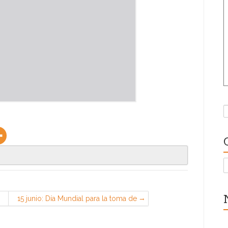
B
C
15 junio: Día Mundial para la toma de
conciencia del abuso y maltrato en
la vejez. Las personas mayores no