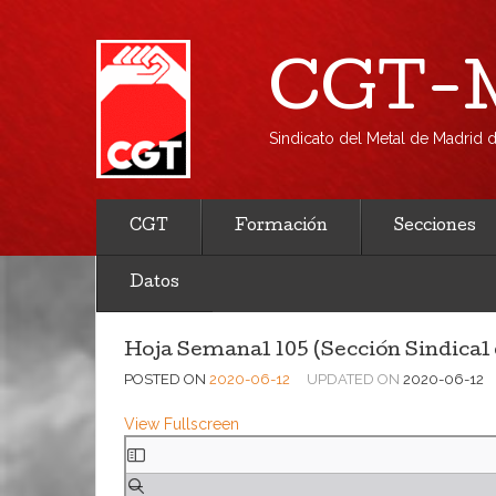
CGT-M
Sindicato del Metal de Madrid
CGT
Formación
Secciones
Datos
Hoja Semanal 105 (Sección Sindical
POSTED ON
2020-06-12
UPDATED ON
2020-06-12
View Fullscreen
Saltar
al
contenido