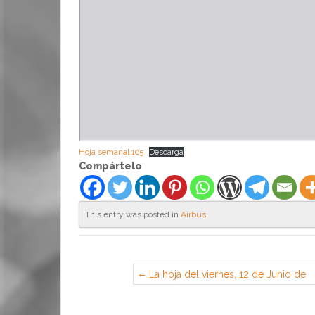
Hoja semanal 105
Descarga
Compártelo
This entry was posted in
Airbus
.
La hoja del viernes, 12 de Junio de
2020 (Sección Sindical de CGT en
EADS Airbus, Getafe)