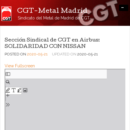
-
CGT-Metal Madrid
Sindicato del Metal de Madrid de CGT
Sección Sindical de CGT en Airbus:
SOLIDARIDAD CON NISSAN
POSTED ON
2020-05-21
UPDATED ON
2020-05-21
View Fullscreen
Saltar
al
contenido
del
PDF