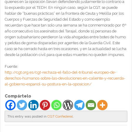
quienes en la oposición llevan defendiendo justamente lo contrario a
lo expuesto por el TEDH. En ningún caso, según la CGT, se puede
hablar de “buenas prácticas” en la frontera de Ceuta y Melilla por los
Cuerpos y Fuerzas de Seguridad del Estado y como ejemplo
recuerdan que hace tan solo una semana se ha conmemorado por 6º
año consecutivo los asesinatos del Tarajal, donde 15 personas de
origen subsahariano perdieron la vida ahogadas entre botes de humo
y pelotas de goma disparadas por agentes de la Guardia Civil. Este
caso se ha cerrado hasta en tres ocasiones, y en la actualidad se lucha
desde la población civil para que estas muertes no queden impunes.
Fuente:
http://cgt.org.es/cgt-rechaza-el-fallo-del-tribunal-europeo-de-
derechos-humanos-sobre-las-devoluciones-en-caliente-y-recuerda-
al-gobierno-espanol-su-postura-en-la-oposicion/
Compártelo
This entry was posted in
CGT Confederal
.