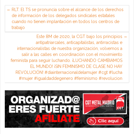
RLT: El TS se pronuncia sobre el alcance de los derechos
de información de los delegados sindicales estatales
cuando no tienen implantación en todos los centros de
trabajo
Este 8M de 2020, la CGT bajo los principios
antipatriarcales, anticapitalistas, antirracistas e
internacionalistas de nuestra organización, volvemos a
salir a las calles en coordinación con el movimiento
feminista para seguir luchando. ¡LUCHANDO CAMBIAMOS
EL MUNDO! ¡SIN FEMINISMO DE CLASE NO HAY
REVOLUCIÓN! #diainternacionaldelamujer #cgt #lucha
#mujer #igualdaddegenero #feminismo #revolucion