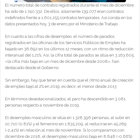
El número total de contratos registrados durante el mes de diciembre
ha sido de 1.740.332. De ellos, solamente 139.077 eran contratos
indefinidos frente a 1.601.255 contratos temporales. Así consta en los
datos presentados hoy, 3 de enero por el Ministerio de Trabajo.
En cuanto a las cifras de desempleo, el número de parados
registrados en las oficinas de los Servicios Públicos de Empleo ha
bajado en 38.692 en los últimos 12 meses, con un ritmo de reducción
interanual del 1,21%. Así, la cifra total de parados se sitúa en 3.163.605,
«la cifra más baja en un mes de diciembre desde 2008», han
destacado desde el Gobierno.
Sin embargo, hay que tener en cuenta que el ritmo anual de creación
de empleo bajó al 2% en 2019, es decir, el menor desde 2013
En términos desestacionalizados, el paro ha descendido en 3.081
personas respecto a noviembre de 2019.
El desempleo masculino se sitúa en 1.328.396 personas, al subir en
10.710 (0,81%) y el femenino en 1.835.209, al reducirse en 45.289
(-2,41%) en relación al mes de noviembre. Si lo comparamos con
diciembre de 2018, el desempleo masculino baja en 8.848 (-0,66%)