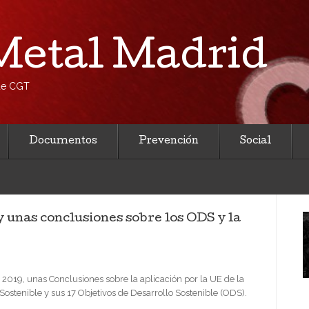
etal Madrid
 de CGT
Documentos
Prevención
Social
 unas conclusiones sobre los ODS y la
2019, unas Conclusiones sobre la aplicación por la UE de la
ostenible y sus 17 Objetivos de Desarrollo Sostenible (ODS).