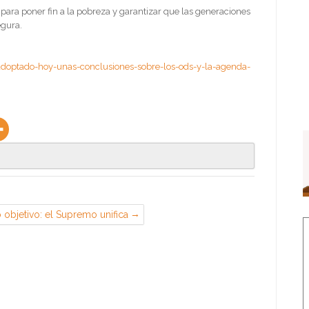
ara poner fin a la pobreza y garantizar que las generaciones
egura.
adoptado-hoy-unas-conclusiones-sobre-los-ods-y-la-agenda-
objetivo: el Supremo unifica
 sobre el requisito de puesta
posición de la indemnización