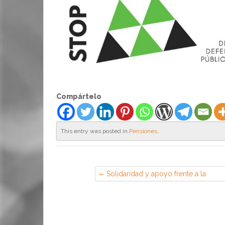
Compártelo
This entry was posted in
Pensiones
.
Solidaridad y apoyo frente a la
violencia y asesinato contra el
movimiento anarquista en París —
Rojo y Negro