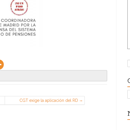
B
C
CGT exige la aplicación del RD
1698/2011 sobre coeficientes
reductores en la edad de jubilación
— CGT – Confederal