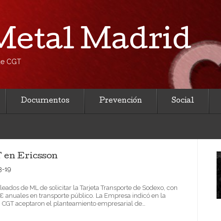
etal Madrid
 de CGT
Documentos
Prevención
Social
T en Ericsson
3-19
eados de ML de solicitar la Tarjeta Transporte de Sodexo, con
0€ anuales en transporte público. La Empresa indicó en la
ni CGT aceptaron el planteamiento empresarial de…