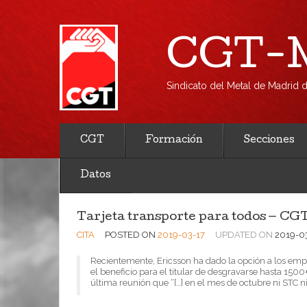
CGT-M
Sindicato del Metal de Madrid
CGT
Formación
Secciones
Datos
Tarjeta transporte para todos — CG
CITA
POSTED ON
2019-03-17
UPDATED ON
2019-0
Recientemente, Ericsson ha dado la opción a los empl
el beneficio para el titular de desgravarse hasta 150
última reunión que “[…] en el mes de octubre ni STC 