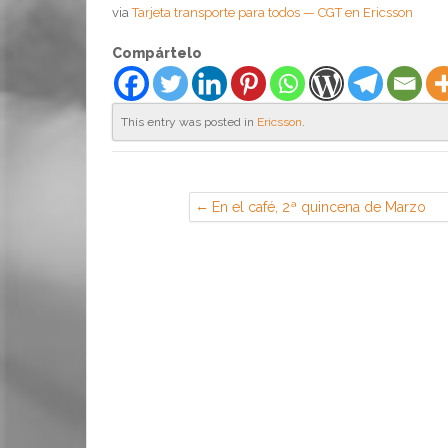
via
Tarjeta transporte para todos — CGT en Ericsson
Compártelo
This entry was posted in
Ericsson
.
En el café, 2ª quincena de Marzo
2019 (Sección Sindical de CGT en
Airbus, Illescas)