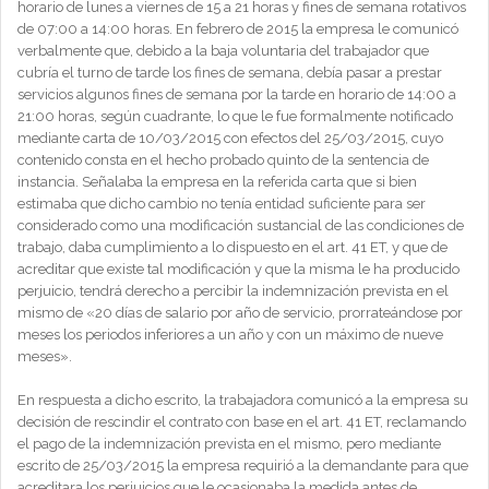
horario de lunes a viernes de 15 a 21 horas y fines de semana rotativos
de 07:00 a 14:00 horas. En febrero de 2015 la empresa le comunicó
verbalmente que, debido a la baja voluntaria del trabajador que
cubría el turno de tarde los fines de semana, debía pasar a prestar
servicios algunos fines de semana por la tarde en horario de 14:00 a
21:00 horas, según cuadrante, lo que le fue formalmente notificado
mediante carta de 10/03/2015 con efectos del 25/03/2015, cuyo
contenido consta en el hecho probado quinto de la sentencia de
instancia. Señalaba la empresa en la referida carta que si bien
estimaba que dicho cambio no tenía entidad suficiente para ser
considerado como una modificación sustancial de las condiciones de
trabajo, daba cumplimiento a lo dispuesto en el art. 41 ET, y que de
acreditar que existe tal modificación y que la misma le ha producido
perjuicio, tendrá derecho a percibir la indemnización prevista en el
mismo de «20 días de salario por año de servicio, prorrateándose por
meses los periodos inferiores a un año y con un máximo de nueve
meses».
En respuesta a dicho escrito, la trabajadora comunicó a la empresa su
decisión de rescindir el contrato con base en el art. 41 ET, reclamando
el pago de la indemnización prevista en el mismo, pero mediante
escrito de 25/03/2015 la empresa requirió a la demandante para que
acreditara los perjuicios que le ocasionaba la medida antes de