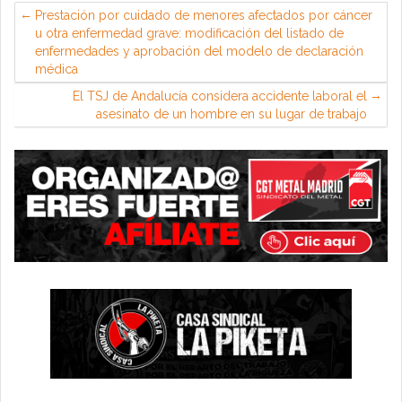
Prestación por cuidado de menores afectados por cáncer
u otra enfermedad grave: modificación del listado de
enfermedades y aprobación del modelo de declaración
médica
El TSJ de Andalucía considera accidente laboral el
asesinato de un hombre en su lugar de trabajo