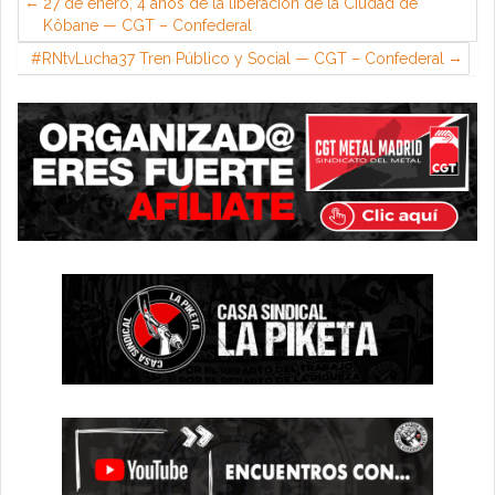
27 de enero, 4 años de la liberación de la Ciudad de
Kôbane — CGT – Confederal
#RNtvLucha37 Tren Público y Social — CGT – Confederal