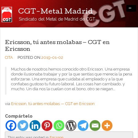
-
CGT-Metal Madrid
Sindicato del Metal de Madrid de CGT
Ericsson, tú antes molabas — CGT en
Ericsson
CITA
POSTED ON
2019-01-02
Muchos de nosotros hemos conocido otro Ericsson. Una empresa
donde ilusionaba trabajar y por la que sentías que merecía la pena
esforzarse. Una empresa que cuidaba al empleado y a la que
confiabas gustoso tu futuro laboral. Las cosas han cambiado, y
mucho. Un día nos la cuelan con el bono, otro se niegan…
via
Ericsson, tú antes molabas — CGT en Ericsson
Compártelo
This entry was posted in
Ericsson
.