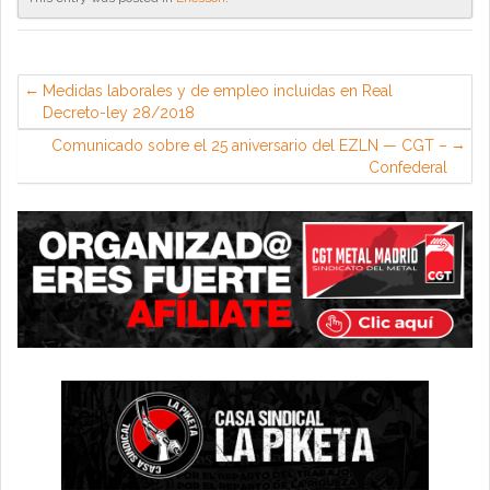
Medidas laborales y de empleo incluidas en Real
Decreto-ley 28/2018
Comunicado sobre el 25 aniversario del EZLN — CGT –
Confederal