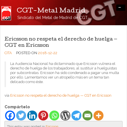
-
CGT-Metal Madrid
Sindicato del Metal de Madrid de CGT
Ericsson no respeta el derecho de huelga —
CGT en Ericsson
CITA
POSTED ON
2018-12-22
La Audiencia Nacional ha dictaminado que Ericsson vulnera el
derecho de huelga de los trabajadores, al sustituir a huelguistas
por subcontratas. Ericsson ha sido condenado a pagar una multa
por ello. Lamentamos ver un atropello más en un tema tan
delicado como éste.
via
Ericsson no respeta el derecho de huelga — CGT en Ericsson
Compártelo
This entry was posted in
Ericsson
.