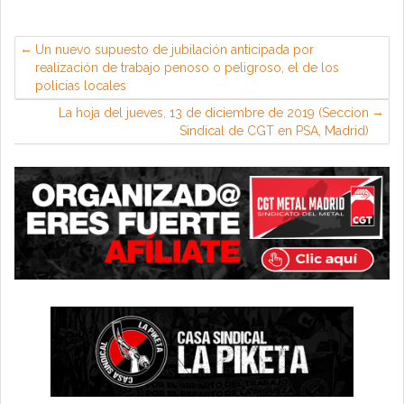
Un nuevo supuesto de jubilación anticipada por
realización de trabajo penoso o peligroso, el de los
policías locales
La hoja del jueves, 13 de diciembre de 2019 (Seccion
Sindical de CGT en PSA, Madrid)