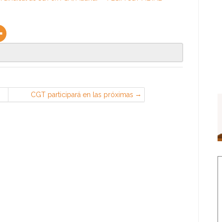
CGT participará en las próximas
movilizaciones convocadas por el
espacio de luchas ‘Caminando’ —
CGT – Confederal