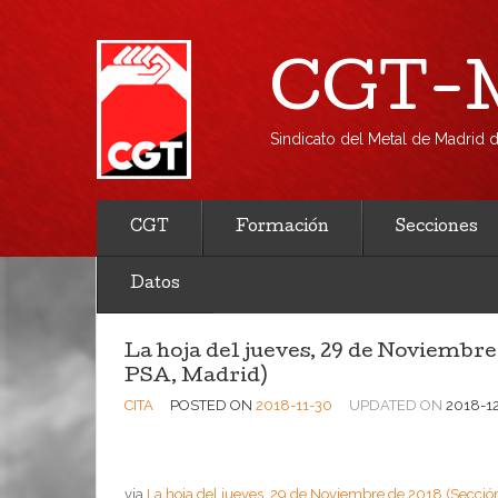
CGT-M
Sindicato del Metal de Madrid
CGT
Formación
Secciones
Datos
La hoja del jueves, 29 de Noviembre
PSA, Madrid)
CITA
POSTED ON
2018-11-30
UPDATED ON
2018-1
via
La hoja del jueves, 29 de Noviembre de 2018 (Secci