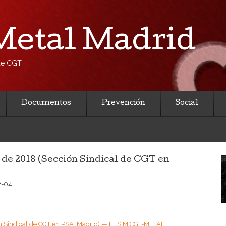
etal Madrid
 de CGT
Documentos
Prevención
Social
 de 2018 (Sección Sindical de CGT en
2-04
ón Sindical de CGT en PSA, Madrid) — FESIM CGT-METAL