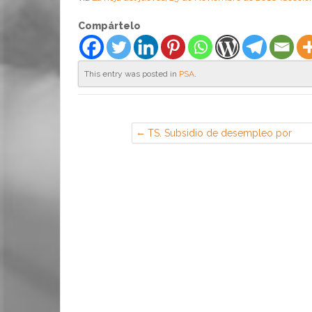
Compártelo
This entry was posted in
PSA
.
TS. Subsidio de desempleo por
responsabilidades familiares. Los
ingresos de la pareja de hecho, con
la que convive el solicitante, no
computan a efectos de fijar la renta
de la unidad familiar