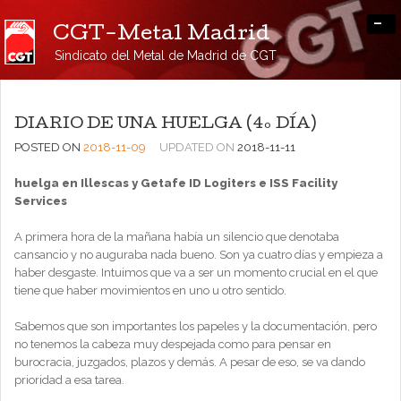
-
CGT-Metal Madrid
Sindicato del Metal de Madrid de CGT
DIARIO DE UNA HUELGA (4º DÍA)
POSTED ON
2018-11-09
UPDATED ON
2018-11-11
huelga en Illescas y Getafe ID Logiters e ISS Facility
Services
A primera hora de la mañana había un silencio que denotaba
cansancio y no auguraba nada bueno. Son ya cuatro días y empieza a
haber desgaste. Intuimos que va a ser un momento crucial en el que
tiene que haber movimientos en uno u otro sentido.
Sabemos que son importantes los papeles y la documentación, pero
no tenemos la cabeza muy despejada como para pensar en
burocracia, juzgados, plazos y demás. A pesar de eso, se va dando
prioridad a esa tarea.