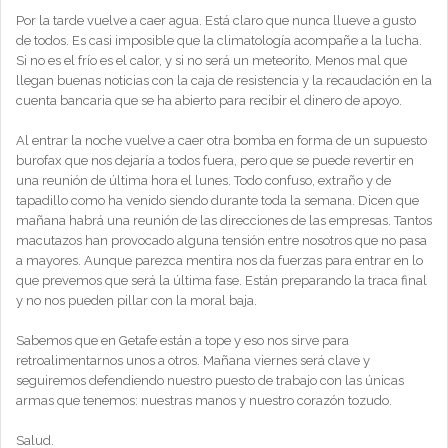
Por la tarde vuelve a caer agua. Está claro que nunca llueve a gusto
de todos. Es casi imposible que la climatología acompañe a la lucha.
Si no es el frío es el calor, y si no será un meteorito. Menos mal que
llegan buenas noticias con la caja de resistencia y la recaudación en la
cuenta bancaria que se ha abierto para recibir el dinero de apoyo.
Al entrar la noche vuelve a caer otra bomba en forma de un supuesto
burofax que nos dejaría a todos fuera, pero que se puede revertir en
una reunión de última hora el lunes. Todo confuso, extraño y de
tapadillo como ha venido siendo durante toda la semana. Dicen que
mañana habrá una reunión de las direcciones de las empresas. Tantos
macutazos han provocado alguna tensión entre nosotros que no pasa
a mayores. Aunque parezca mentira nos da fuerzas para entrar en lo
que prevemos que será la última fase. Están preparando la traca final
y no nos pueden pillar con la moral baja.
Sabemos que en Getafe están a tope y eso nos sirve para
retroalimentarnos unos a otros. Mañana viernes será clave y
seguiremos defendiendo nuestro puesto de trabajo con las únicas
armas que tenemos: nuestras manos y nuestro corazón tozudo.
Salud.