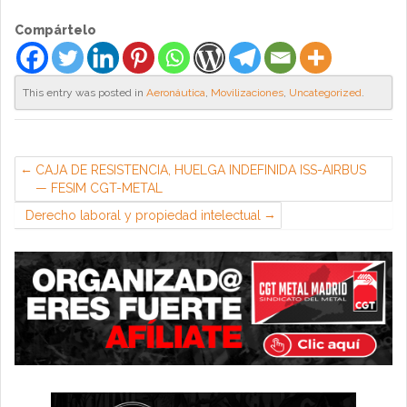
Compártelo
This entry was posted in
Aeronáutica
,
Movilizaciones
,
Uncategorized
.
CAJA DE RESISTENCIA, HUELGA INDEFINIDA ISS-AIRBUS
— FESIM CGT-METAL
Derecho laboral y propiedad intelectual