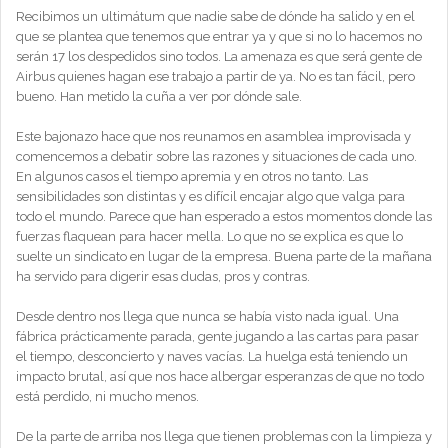
Recibimos un ultimátum que nadie sabe de dónde ha salido y en el
que se plantea que tenemos que entrar ya y que si no lo hacemos no
serán 17 los despedidos sino todos. La amenaza es que será gente de
Airbus quienes hagan ese trabajo a partir de ya. No es tan fácil, pero
bueno. Han metido la cuña a ver por dónde sale.
Este bajonazo hace que nos reunamos en asamblea improvisada y
comencemos a debatir sobre las razones y situaciones de cada uno.
En algunos casos el tiempo apremia y en otros no tanto. Las
sensibilidades son distintas y es difícil encajar algo que valga para
todo el mundo. Parece que han esperado a estos momentos donde las
fuerzas flaquean para hacer mella. Lo que no se explica es que lo
suelte un sindicato en lugar de la empresa. Buena parte de la mañana
ha servido para digerir esas dudas, pros y contras.
Desde dentro nos llega que nunca se había visto nada igual. Una
fábrica prácticamente parada, gente jugando a las cartas para pasar
el tiempo, desconcierto y naves vacías. La huelga está teniendo un
impacto brutal, así que nos hace albergar esperanzas de que no todo
está perdido, ni mucho menos.
De la parte de arriba nos llega que tienen problemas con la limpieza y