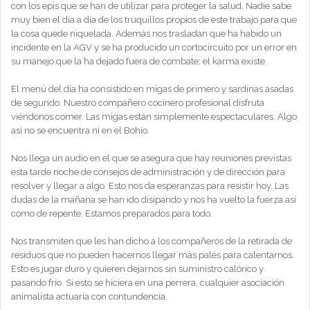
con los epis que se han de utilizar para proteger la salud. Nadie sabe
muy bien el día a día de los truquillos propios de este trabajo para que
la cosa quede niquelada. Además nos trasladan que ha habido un
incidente en la AGV y se ha producido un cortocircuito por un error en
su manejo que la ha dejado fuera de combate: el karma existe.
El menú del día ha consistido en migas de primero y sardinas asadas
de segundo. Nuestro compañero cocinero profesional disfruta
viéndonos comer. Las migas están simplemente espectaculares. Algo
así no se encuentra ni en el Bohío.
Nos llega un audio en el que se asegura que hay reuniones previstas
esta tarde noche de consejos de administración y de dirección para
resolver y llegar a algo. Esto nos da esperanzas para resistir hoy. Las
dudas de la mañana se han ido disipando y nos ha vuelto la fuerza así
como de repente. Estamos preparados para todo.
Nos transmiten que les han dicho a los compañeros de la retirada de
residuos que no pueden hacernos llegar más palés para calentarnos.
Esto es jugar duro y quieren dejarnos sin suministro calórico y
pasando frío. Si esto se hiciera en una perrera, cualquier asociación
animalista actuaría con contundencia.