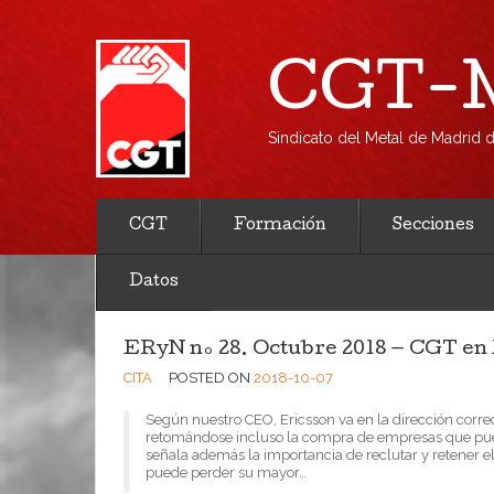
CGT-M
Sindicato del Metal de Madrid
CGT
Formación
Secciones
Datos
ERyN nº 28. Octubre 2018 — CGT en
CITA
POSTED ON
2018-10-07
Según nuestro CEO, Ericsson va en la dirección correc
retomándose incluso la compra de empresas que pue
señala además la importancia de reclutar y retener e
puede perder su mayor…