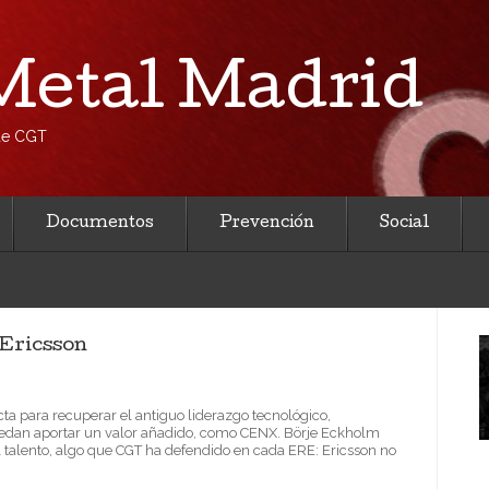
etal Madrid
 de CGT
Documentos
Prevención
Social
 Ericsson
ta para recuperar el antiguo liderazgo tecnológico,
dan aportar un valor añadido, como CENX. Börje Eckholm
l talento, algo que CGT ha defendido en cada ERE: Ericsson no