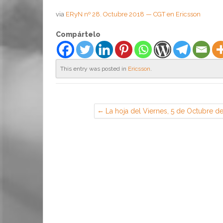
via
ERyN nº 28. Octubre 2018 — CGT en Ericsson
Compártelo
This entry was posted in
Ericsson
.
La hoja del Viernes, 5 de Octubre d
2018 (Sección Sindical de CGT en
EADS Airbus, Getafe)