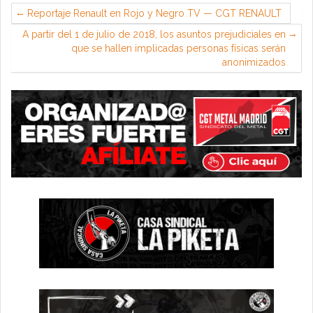
Reportaje Renault en Rojo y Negro TV — CGT RENAULT
A partir del 1 de julio de 2018, los asuntos prejudiciales en
que se hallen implicadas personas físicas serán
anonimizados