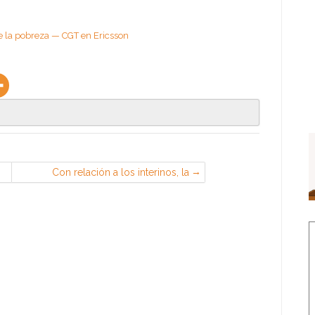
de la pobreza — CGT en Ericsson
Con relación a los interinos, la
doctrina judicial nacional intensifica
su papel de creativo legislador ante
la pasividad de este