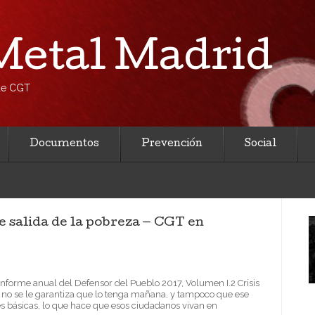
etal Madrid
 de CGT
Documentos
Prevención
Social
de salida de la pobreza — CGT en
nforme anual del Defensor del Pueblo 2017, Volumen I.2 Crisis
 no se le garantiza que lo tenga mañana, y tampoco que ese
es básicas, lo que hace que esos ciudadanos vivan en