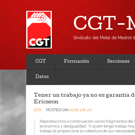
CGT-M
Sindicato del Metal de Madrid
CGT
Formación
Secciones
Datos
Tener un trabajo ya no es garantía 
Ericsson
CITA
POSTED ON
2018-06-20
Reproducimos a continuación varios fragmentos del I
económica y desigualdad. “A quien tenga trabajo hoy
trabajo le proporcione la cobertura de sus necesidad