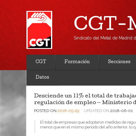
CGT-M
Sindicato del Metal de Madrid
CGT
Formación
Secciones
Datos
Desciende un 11% el total de trabaj
regulación de empleo — Ministerio 
POSTED ON
2018-05-29
UPDATED ON
2018-06-01
El total de empresas que adoptaron medidas de reg
menos que en el mismo periodo del año anterior, lo 