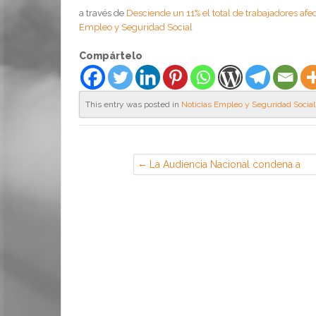
a través de
Desciende un 11% el total de trabajadores af
Empleo y Seguridad Social
Compártelo
This entry was posted in
Noticias Empleo y Seguridad Social
La Audiencia Nacional condena a
penas de hasta 51 años de prisión a
29 de los 37 acusados en el “caso
Gürtel” — Noticias Judiciales