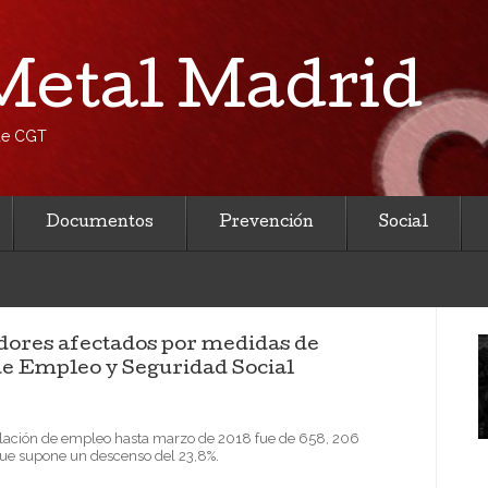
etal Madrid
 de CGT
Documentos
Prevención
Social
adores afectados por medidas de
de Empleo y Seguridad Social
ulación de empleo hasta marzo de 2018 fue de 658, 206
que supone un descenso del 23,8%.