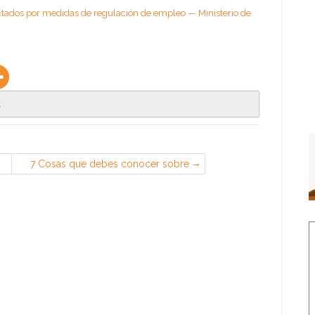
ectados por medidas de regulación de empleo — Ministerio de
.
7 Cosas que debes conocer sobre
el Sistema Cret@ o Sistema de
Liquidación Directa — Derecho
Laboral Social