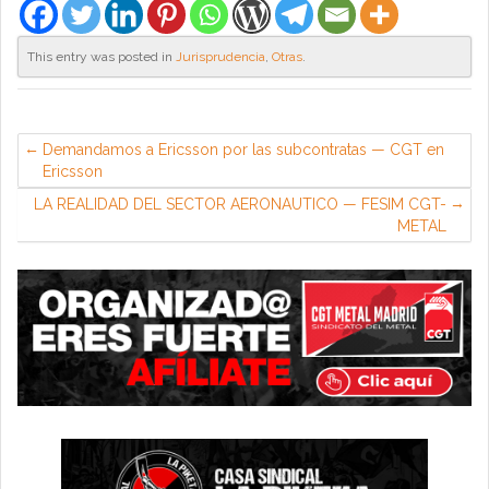
This entry was posted in
Jurisprudencia
,
Otras
.
Demandamos a Ericsson por las subcontratas — CGT en
Ericsson
LA REALIDAD DEL SECTOR AERONAUTICO — FESIM CGT-
METAL