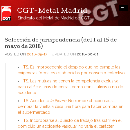
-
CGT-Metal Madrid
Sindicato del Metal de Madrid de CGT
Selección de jurisprudencia (del 1 al 15 de
mayo de 2018)
POSTED ON
2018-05-17
UPDATED ON
2018-06-01
TS. Es improcedente el despido que no cumple las
exigencias formales establecidas por convenio colectivo
TS. Las mutuas no tienen la competencia exclusiva
para calificar unas dolencias como constitutivas o no de
accidente
TS. Accidente
in itinere
. No rompe el nexo causal
demorar la vuelta a casa una hora para hacer compra en
el supermercado
TS. Incorporarse al puesto de trabajo tras sufrir en el
domicilio un accidente vascular no varía el carácter