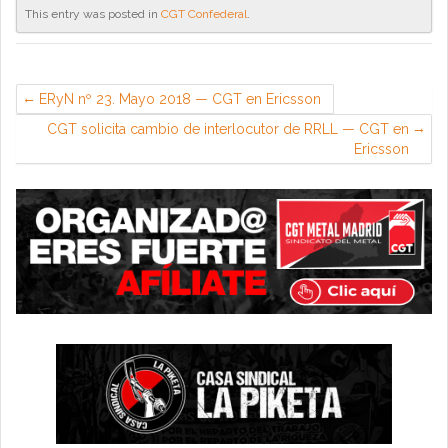
This entry was posted in
CGT Confederal
.
ERyN nº 23. Mayo 2018 — CGT en Ericsson
CGT solicita cambio de interlocutor de RRLL — CGT en
Ericsson