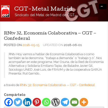
-
CGT-Metal Madrid
Sindicato del Metal de Madrid de CGT
RNtv 32. Economía Colaborativa — CGT –
Confederal
POSTED ON
2018-05-15
UPDATED ON
2018-06-01
ЯNtv Hoy vamos a hablar de Economía Colaborativa o como
también se le denomina, “trabajo a demanda” o “trabajo 3.0”. Nos
acompañan en este programa: Mar Osuna, de la Red de Economía
Alternativa y Solidaria Emiliano Tapia, de Baladre Javier Gil,
Sociologo UNED José Luis, de FRAVM y de la cooperativa GARÚA
Presenta: Rut Garrido…
a través de
RNtv 32. Economía Colaborativa — CGT – Confederal
Compártelo