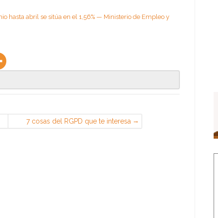
io hasta abril se sitúa en el 1,56% — Ministerio de Empleo y
7 cosas del RGPD que te interesa
conocer si trabajas en Recursos
Humanos — Derecho Laboral Social