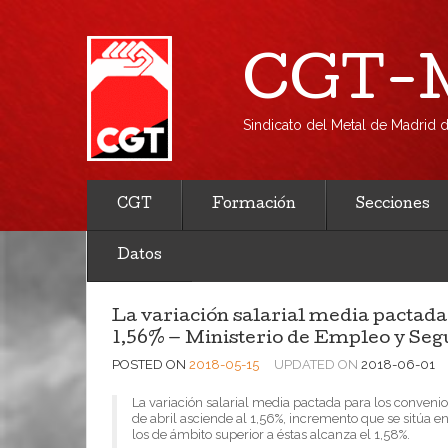
CGT-M
Sindicato del Metal de Madrid
CGT
Formación
Secciones
Datos
La variación salarial media pactada 
1,56% — Ministerio de Empleo y Seg
POSTED ON
2018-05-15
UPDATED ON
2018-06-01
La variación salarial media pactada para los conveni
de abril asciende al 1,56%, incremento que se sitúa e
los de ámbito superior a éstas alcanza el 1,58%.