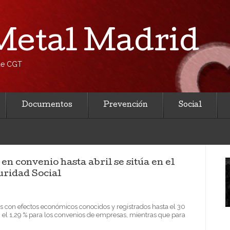
etal Madrid
 de CGT
Documentos
Prevención
Social
en convenio hasta abril se sitúa en el
uridad Social
os con efectos económicos conocidos y registrados hasta el 30
n el 1,29 % para los convenios de empresas, mientras que para