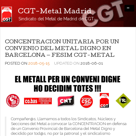
-
CGT-Metal Madrid
Sindicato del Metal de Madrid de CGT
CONCENTRACION UNITARIA POR UN
CONVENIO DEL METAL DIGNO EN
BARCELONA — FESIM CGT-METAL
POSTED ON
2018-05-15
UPDATED ON
2018-06-01
Compañer@s, Llamamos a todos los Sindicatos, Núcleos y
Secciones del Metal a convocar la CONCENTRACION en defensa
de un Convenio Provincial de Barcelona del Metal Digno y
decidido por tod@s, no por la patronal y el sindicalismo