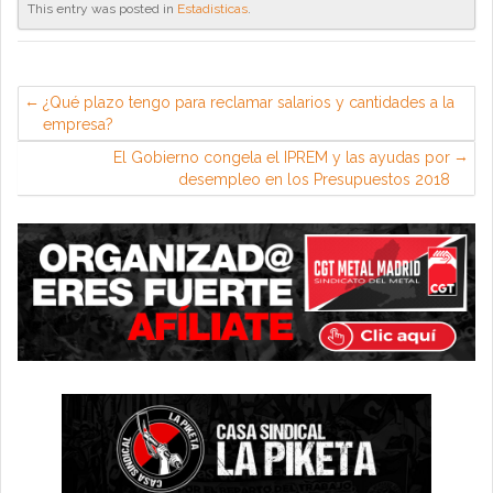
This entry was posted in
Estadisticas
.
¿Qué plazo tengo para reclamar salarios y cantidades a la
empresa?
El Gobierno congela el IPREM y las ayudas por
desempleo en los Presupuestos 2018