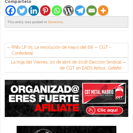
Compártelo
This entry was posted in
Derechos
.
RNtv LP 05. La revolución de mayo del 68 — CGT –
Confederal
La hoja del Viernes, 20 de abril de 2018 (Sección Sindical
de CGT en EADS Airbus, Getafe)