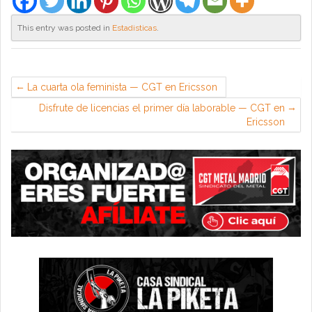
This entry was posted in
Estadisticas
.
La cuarta ola feminista — CGT en Ericsson
Disfrute de licencias el primer día laborable — CGT en
Ericsson