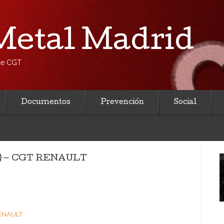
etal Madrid
 de CGT
Documentos
Prevención
Social
8) — CGT RENAULT
RENAULT