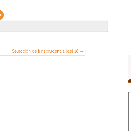
Selección de jurisprudencia (del 16
l
al 31 de marzo de 2018) — Derecho
Laboral Social