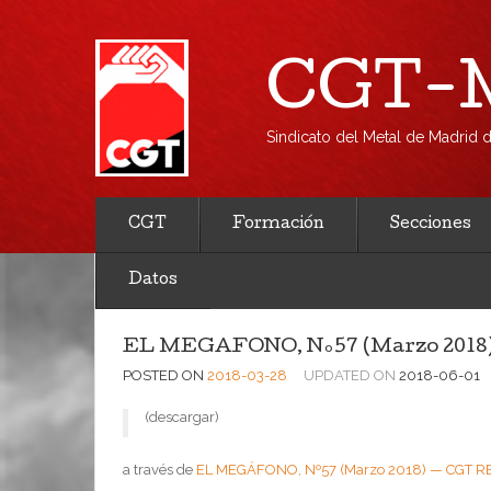
CGT-M
Sindicato del Metal de Madrid
CGT
Formación
Secciones
Datos
EL MEGÁFONO, Nº57 (Marzo 201
POSTED ON
2018-03-28
UPDATED ON
2018-06-01
(descargar)
a través de
EL MEGÁFONO, Nº57 (Marzo 2018) — CGT 