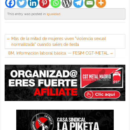
This entry was posted in
Igualdad
.
Más de la mitad de mujeres viven "violencia sexual
normalizada" cuando salen de fiesta
8M, Información laboral básica. — FESIM CGT-METAL