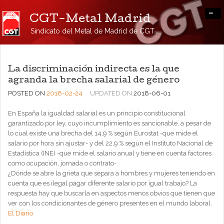
-
CGT-Metal Madrid
Sindicato del Metal de Madrid de CGT
La discriminación indirecta es la que
agranda la brecha salarial de género
POSTED ON
2018-02-24
UPDATED ON
2018-06-01
En España la igualdad salarial es un principio constitucional
garantizado por ley, cuyo incumplimiento es sancionable, a pesar de
lo cual existe una brecha del 14,9 % según Eurostat -que mide el
salario por hora sin ajustar- y del 22,9 % según el Instituto Nacional de
Estadística (INE) -que mide el salario anual y tiene en cuenta factores
como ocupación, jornada o contrato-.
¿Dónde se abre la grieta que separa a hombres y mujeres teniendo en
cuenta que es ilegal pagar diferente salario por igual trabajo? La
respuesta hay que buscarla en aspectos menos obvios que tienen que
ver con los condicionantes de género presentes en el mundo laboral.
El Diario