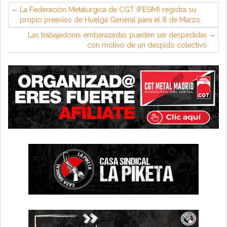
La Federación Metalúrgica de CGT (FESIM) registra su
propio preaviso de Huelga General para el 8 de Marzo.
Las trabajadoras embarazadas pueden ser despedidas
con motivo de un despido colectivo