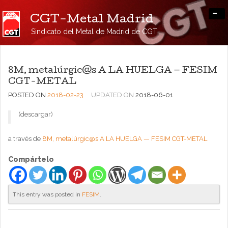
-
CGT-Metal Madrid
Sindicato del Metal de Madrid de CGT
8M, metalúrgic@s A LA HUELGA — FESIM
CGT-METAL
POSTED ON
2018-02-23
UPDATED ON
2018-06-01
(descargar)
a través de
8M, metalúrgic@s A LA HUELGA — FESIM CGT-METAL
Compártelo
This entry was posted in
FESIM
.