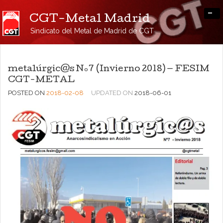
-
CGT-Metal Madrid
Sindicato del Metal de Madrid de CGT
metalúrgic@s Nº7 (Invierno 2018) — FESIM
CGT-METAL
POSTED ON
2018-02-08
UPDATED ON
2018-06-01