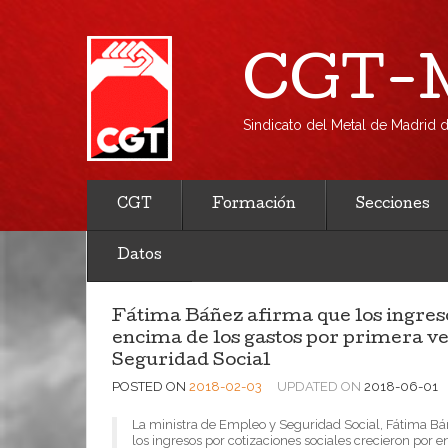
CGT-M
Sindicato del Metal de Madrid
CGT
Formación
Secciones
Datos
Fátima Báñez afirma que los ingreso
encima de los gastos por primera v
Seguridad Social
POSTED ON
2018-02-03
UPDATED ON
2018-06-01
La ministra de Empleo y Seguridad Social, Fátima B
los ingresos por cotizaciones sociales crecieron por e