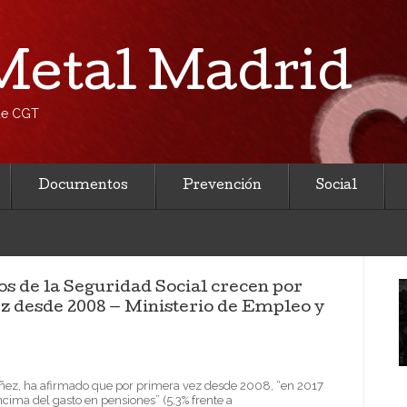
etal Madrid
 de CGT
Documentos
Prevención
Social
s de la Seguridad Social crecen por
ez desde 2008 — Ministerio de Empleo y
áñez, ha afirmado que por primera vez desde 2008, “en 2017
ncima del gasto en pensiones” (5,3% frente a