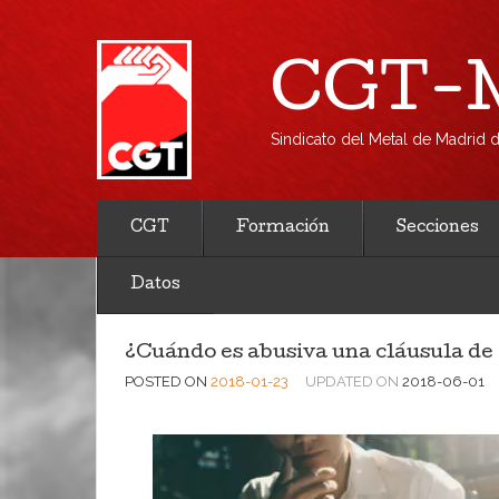
CGT-M
Sindicato del Metal de Madrid
CGT
Formación
Secciones
Datos
¿Cuándo es abusiva una cláusula de 
POSTED ON
2018-01-23
UPDATED ON
2018-06-01