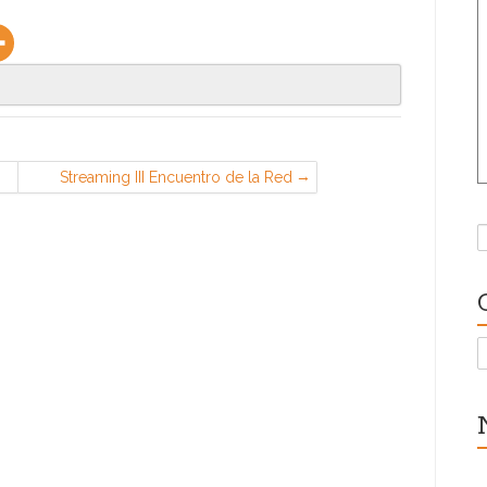
Streaming III Encuentro de la Red
Sindical Internacional de Solidaridad
y de Luchas — CGT – Confederal
B
C