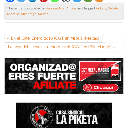
This entry was posted in
Aeronáutica
,
Airbus
and tagged
Airbus
,
Getafe
,
Mentira
,
Milonmga
,
Rastas
.
En el Café, Enero 2016 (CGT en Airbus, Illescas)
La hoja del Jueves, 21 enero 2016 (CGT en PSA, Madrid)