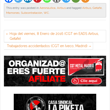
This entry was posted in
Aeronáutica
,
Airbus
and tagged
Airbus
,
Getafe
,
Mamoneo
,
Subcontratación
,
WC
.
Hoja del viernes, 8 Enero de 2016 (CGT en EADS Airbus,
Getafe)
Trabajadores accidentados (CGT en Iveco, Madrid)